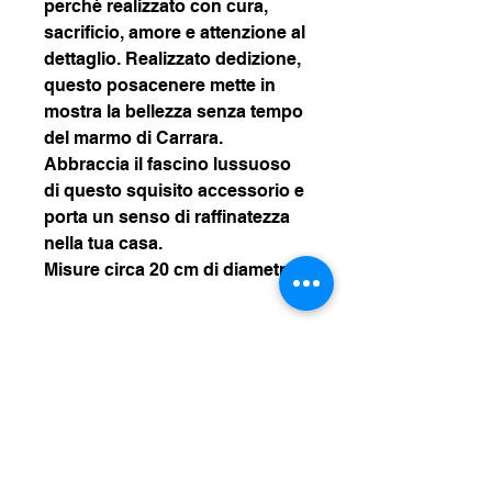
perchè realizzato con cura,
sacrificio, amore e attenzione al
dettaglio. Realizzato dedizione,
questo posacenere mette in
mostra la bellezza senza tempo
del marmo di Carrara.
Abbraccia il fascino lussuoso
di questo squisito accessorio e
porta un senso di raffinatezza
nella tua casa.
Misure circa 20 cm di diametro.
INFORMAZIONI SUL
PRODOTTO
Realizzato interamente in Italia, a
POLITICA SU RESI E
mano, dal nostro maestro artigiano
RIMBORSI
marmista.
Non sei rimasto soddisfatto del